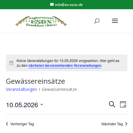
info@av-esox.de
Keine Veranstaltungen für 10.05.2026 vorgesehen. Hier geht es
Hinweis
zu den
nächsten bevorstehenden Veranstaltungen
.
Gewässereinsätze
Veranstaltungen
Gewässereinsätze
Verans
Ver
10.05.2026
Suche
Tag
Ans
Suche
Datum
Nav
und
wählen.
Vorheriger Tag
Nächster Tag
Ansich