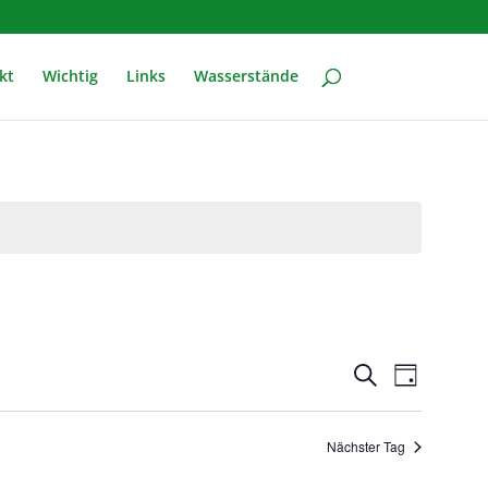
kt
Wichtig
Links
Wasserstände
Veranstal
Verans
Suche
Tag
Ansich
Suche
Naviga
und
Nächster Tag
Ansichten,
Navigatio