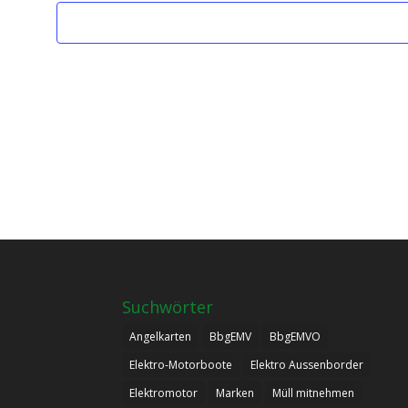
Suchwörter
Angelkarten
BbgEMV
BbgEMVO
Elektro-Motorboote
Elektro Aussenborder
Elektromotor
Marken
Müll mitnehmen