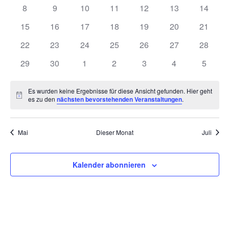
Veranstaltungen
Naviga
Veranstaltungen
Veranstaltungen
Veranstaltungen
Veranstaltungen
Veranstaltungen
Veranstaltunge
Veranst
0
0
0
0
0
0
0
8
9
10
11
12
13
14
Veranstaltungen
Veranstaltungen
Veranstaltungen
Veranstaltungen
Veranstaltungen
Veranstaltungen
Veranst
0
0
0
0
0
0
0
15
16
17
18
19
20
21
Veranstaltungen
Veranstaltungen
Veranstaltungen
Veranstaltungen
Veranstaltungen
Veranstaltungen
Veranst
0
0
0
0
0
0
0
22
23
24
25
26
27
28
Veranstaltungen
Veranstaltungen
Veranstaltungen
Veranstaltungen
Veranstaltungen
Veranstaltungen
Veranst
0
0
0
0
0
0
0
29
30
1
2
3
4
5
Veranstaltungen
Veranstaltungen
Veranstaltungen
Veranstaltungen
Veranstaltungen
Veranstaltunge
Veranst
Es wurden keine Ergebnisse für diese Ansicht gefunden. Hier geht
Hinweis
es zu den
nächsten bevorstehenden Veranstaltungen
.
Mai
Dieser Monat
Juli
Kalender abonnieren