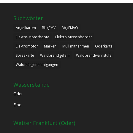
Suchwörter
Angelkarten
BbgEMV
BbgEMVO
Elektro-Motorboote
Elektro Aussenborder
Elektromotor
Marken
Müll mitnehmen
Oderkarte
Spreekarte
Waldbrandgefahr
Waldbrandwarnstufe
Waldfahrgenehmigungen
Wasserstände
Oder
Elbe
Wetter Frankfurt (Oder)