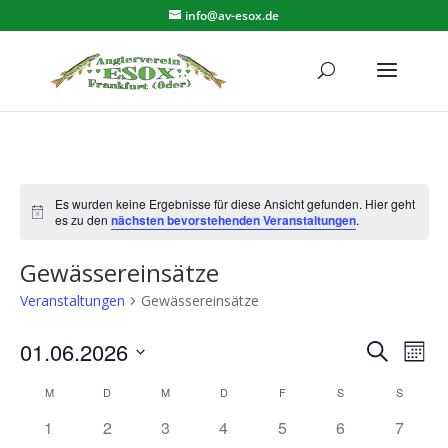
info@av-esox.de
Es wurden keine Ergebnisse für diese Ansicht gefunden. Hier geht
Hinweis
es zu den
nächsten bevorstehenden Veranstaltungen
.
Gewässereinsätze
Veranstaltungen
Gewässereinsätze
Verans
Ver
01.06.2026
Suche
Mona
Ans
Suche
Datum
Nav
Kalender
und
M
MONTAG
D
DIENSTAG
M
MITTWOCH
D
DONNERSTAG
F
FREITAG
S
SAMSTAG
S
SONNT
wählen.
von
Ansich
0
0
0
0
0
0
0
1
2
3
4
5
6
7